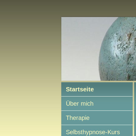
N
Startseite
Über mich
Therapie
Selbsthypnose-Kurs