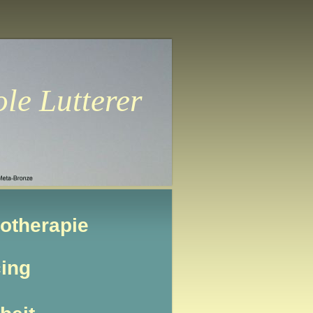
terer
hotherapie
ing